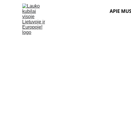
APIE MU
Į